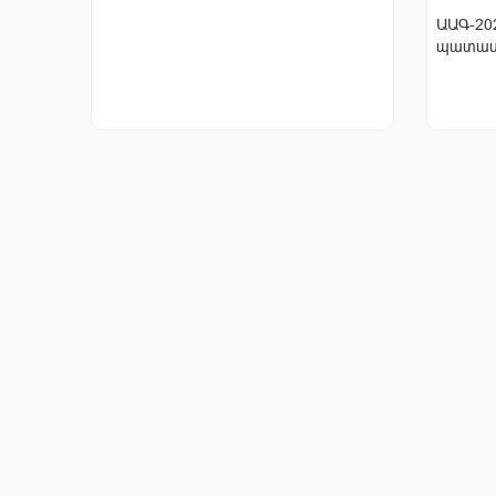
ԱԱԳ-20
պատաս